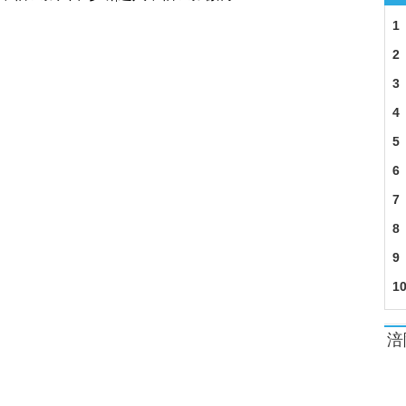
 深圳富婆赵燕半年没了100亿
1
年 农民工拿不全工钱
2
康牙齿 被赞担当好医生
3
指
4
5
6
7
8
9
1
涪