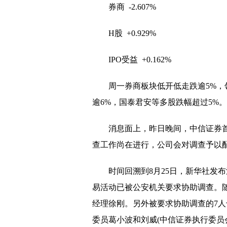
券商 -2.607%
H股 +0.929%
IPO受益 +0.162%
周一券商板块低开低走跌逾5%，
逾6%，国泰君安等多股跌幅超过5%。
消息面上，昨日晚间，中信证券
查工作尚在进行，公司会对调查予以
时间回溯到8月25日，新华社发
易活动已被公安机关要求协助调查。
经理徐刚。另外被要求协助调查的7
委员葛小波和刘威(中信证券执行委员