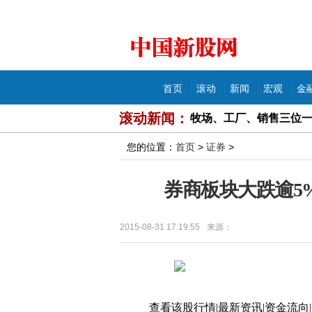
中国新股网
导航
首页
滚动
新闻
宏观
金
滚动新闻：
牧场、工厂、销售三位一
悦府·尚书房项目挖坑卖
您的位置：
首页
>
证券
>
豫粮集团旗下公司长葛违
券商板块大跌逾5
文化惠民献老区· 开启创
2015-08-31 17:19:55
来源：
郑州市民购买斯利安叶酸
河南看《新闻联播》公
华讯投资分公司存四大违
查看该股行情|最新资讯|资金流向