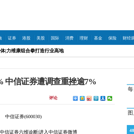
融
证券
港股
美股
国际
消费
理财
基金
保险
财经
体|力维康组合拳打造行业高地
空楼 定金万元涉违规预售
占耕地 地方政府“打太极”
% 中信证券遭调查重挫逾7%
业新“铝”途
每
评论
片 里面竟“藏”活虫
司是炒作？回应：会一直坚持
图
规行为 被罚暂停新增客户半年
4
|中信证券六维诊断|进入中信证券微博