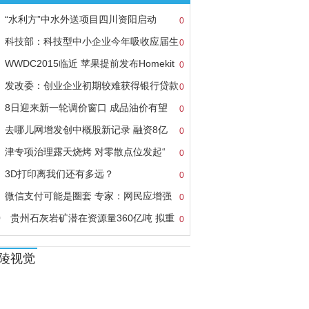
“水利方”中水外送项目四川资阳启动
0
科技部：科技型中小企业今年吸收应届生
0
WWDC2015临近 苹果提前发布Homekit
0
南
发改委：创业企业初期较难获得银行贷款
0
8日迎来新一轮调价窗口 成品油价有望
0
去哪儿网增发创中概股新记录 融资8亿
0
津专项治理露天烧烤 对零散点位发起“
0
3D打印离我们还有多远？
0
微信支付可能是圈套 专家：网民应增强
0
0
贵州石灰岩矿潜在资源量360亿吨 拟重
0
陵视觉