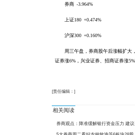
券商 -3.964%
上证180 +0.474%
沪深300 +0.160%
周三午盘，券商股午后涨幅扩大
证券涨6%，兴业证券、招商证券涨5
[责任编辑：]
相关阅读
券商观点：降准缓解银行资金压力 建议
5大券商周二看好农林牧渔等6板块28股