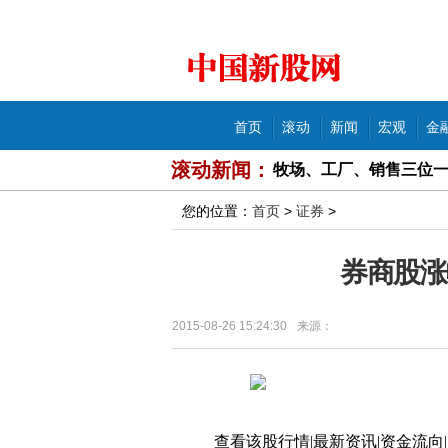
中国新股网
导航
首页
滚动
新闻
宏观
金
滚动新闻：
牧场、工厂、销售三位一
悦府·尚书房项目挖坑卖
您的位置：
首页
>
证券
>
豫粮集团旗下公司长葛违
券商股涨
文化惠民献老区· 开启创
2015-08-26 15:24:30
来源：
郑州市民购买斯利安叶酸
河南看《新闻联播》公
华讯投资分公司存四大违
查看该股行情|最新资讯|资金流向