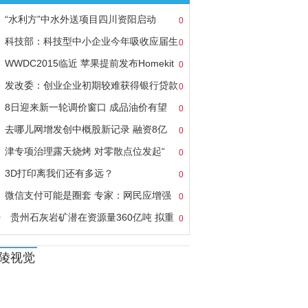
“水利方”中水外送项目四川资阳启动
0
科技部：科技型中小企业今年吸收应届生
0
WWDC2015临近 苹果提前发布Homekit
0
南
发改委：创业企业初期较难获得银行贷款
0
8日迎来新一轮调价窗口 成品油价有望
0
去哪儿网增发创中概股新记录 融资8亿
0
津专项治理露天烧烤 对零散点位发起“
0
3D打印离我们还有多远？
0
微信支付可能是圈套 专家：网民应增强
0
0
贵州石灰岩矿潜在资源量360亿吨 拟重
0
陵视觉