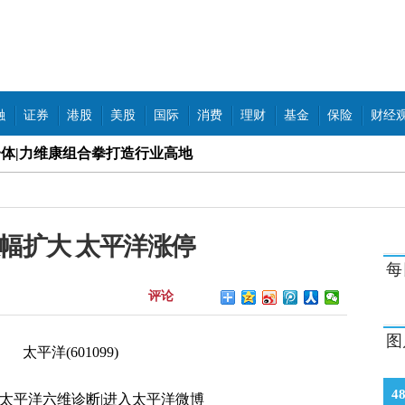
融
证券
港股
美股
国际
消费
理财
基金
保险
财经
体|力维康组合拳打造行业高地
空楼 定金万元涉违规预售
占耕地 地方政府“打太极”
幅扩大 太平洋涨停
业新“铝”途
每
评论
片 里面竟“藏”活虫
司是炒作？回应：会一直坚持
图
规行为 被罚暂停新增客户半年
4
|太平洋六维诊断|进入太平洋微博