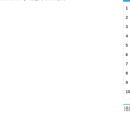
 深圳富婆赵燕半年没了100亿
1
年 农民工拿不全工钱
2
康牙齿 被赞担当好医生
3
指
4
5
6
7
8
9
1
涪