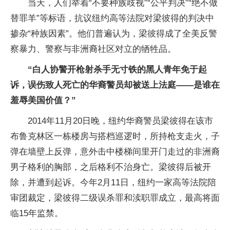
当天，人们举着“不要种族歧视”“公平判决”“绝不做
替罪羊”等标语，抗议纽约高等法院对梁彼得的判决中
掺杂“种族因素”。他们普遍认为，梁彼得成了全美反警
察暴力、警察与非洲裔社区对立的牺牲品。
“白人协警开枪射杀手无寸铁的黑人青年免于起
诉，误伤致人死亡的华裔警员却被送上法庭——是谁在
羞辱美国价值？”
2014年11月20日晚，纽约华裔警员梁彼得在该市
布鲁克林区一栋楼房与搭档巡逻时，所持枪支走火，子
弹在墙壁上反弹，意外击中楼梯间里开门走过的非洲裔
男子格利的胸部，之后格利不治身亡。梁彼得后被开
除，并遭到起诉。今年2月11日，纽约一家高等法院陪
审团裁定，梁彼得二级误杀罪和渎职罪成立，最高将面
临15年监禁。