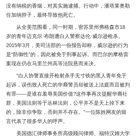
没有纳税的香烟，对其实施逮捕。行动中，潘塔莱奥勒
住加纳脖子，最终导致他死亡。
从全美范围看，同一时期，密苏里州弗格森市18
岁的青年迈克尔·布朗遭白人警察达伦·威尔逊枪杀。
2015年3月，美司法部的一份报告却称，威尔逊的行为
是“防御性”的，因此被免于刑事起诉。而巴尔的摩格雷
案现在仍在马里兰州高等法院悬而未决。
“白人协警直接开枪射杀手无寸铁的黑人青年免于
起诉，误伤致人死亡的华裔警员却被送上法庭而且被判
有罪——是谁在羞辱美国价值?这件事再次提醒华裔社
群，美国法则等于丛林法则，公平并不是天上掉下来
的，除非你争取，否则并不存在。”一位陈姓网友的留
言代表了很多华人的呼声。
美国德汇律师事务所高级顾问律师、福特汉姆大学