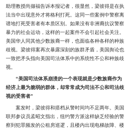
助理教授尚撷福告诉本报记者，很显然，梁彼得是在执
法当中出现意外才将格利打死。这同一些案例中警察离
谱地打死受害者有本质区别。如果没有非洲裔抗议警察
暴力的社会运动，这样的一起案件不会引起社会关注。
美国华人同其他少数族裔一样，也面临各种各样的种族
歧视。梁彼得案再次暴露深刻的族群矛盾，美国舆论也
一致把矛头指向美国司法体系中的系统性不公和种族歧
视。
“美国司法体系崩溃的一个表现就是少数族裔作为
经济上最为脆弱的群体，却常常成为司法不公和司法歧
视的受害者”
案发时，梁彼得和搭档从警时间均不足两年。美国
联邦参议员孟昭文指出，纽约警方派这样缺乏经验的警
察到犯罪频发的公租房巡逻，且楼内出现电梯故障、楼