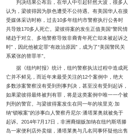
判决结果公布后，在华人中引起轩然大波，很多人
认为，梁彼得因为肤色遭受不公待遇。有美国华人在接
受媒体采访时称，过去10多年纽约市警察执行公务时
共导致170多人死亡。梁彼得案的发生正值美国“警民情
绪趋于对立、多地警察导致非裔青年死亡却未被起诉之
时”，因此他被定罪“有政治原因”，成为了“美国警民关
系紧张的替罪羊”。
据《纽约时报》统计，纽约警察执法过程中造成死
亡并不鲜见，而近年来最受关注的12个案例中，绝大
多数涉案警察没有受到刑事判决，甚至没有受到起诉，
如果梁彼得最终被判有罪，将是这类案例中唯一一个被
判刑的警官。与梁彼得案发生在同一年的埃里克·加
纳“锁喉案”的涉事白人警察丹尼尔·潘塔莱奥就被免于
起诉。2014年7月17日，非洲裔烟贩加纳在纽约斯塔滕
岛一家便利店外卖烟，潘塔莱奥与几名同事怀疑他出售